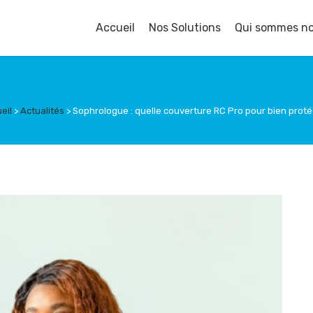
Accueil
Nos Solutions
Qui sommes no
eil
>
Actualités
>
Sophrologue : quelle couverture RC Pro pour bien protég